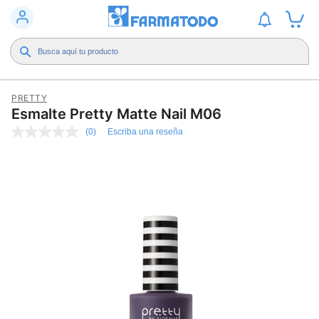
PRETTY
Esmalte Pretty Matte Nail M06
(0)
Escriba una reseña
Sin
puntuación
Enlace
en
la
misma
página.