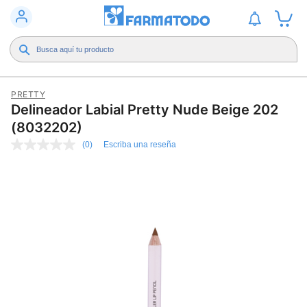
PRETTY
Delineador Labial Pretty Nude Beige 202
(8032202)
(0)
Escriba una reseña
Sin
puntuación
Enlace
en
la
misma
página.