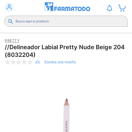
PRETTY
//Delineador Labial Pretty Nude Beige 204
(8032204)
(0)
Escriba una reseña
Sin
puntuación
Enlace
en
la
misma
página.