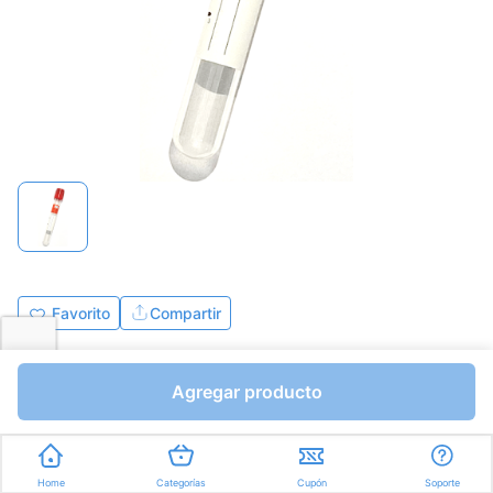
Favorito
Compartir
Bs.1236,75
Bs.1455,00
Agregar producto
I.V.A Bs.200,69
Unidades a Bs.1455,00
Express en
35min
promedio
Home
Categorías
Cupón
Soporte