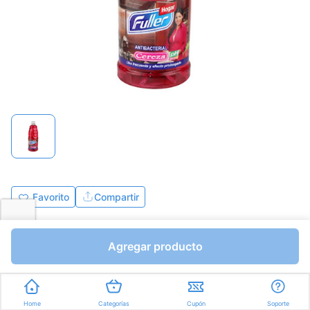
Favorito
Compartir
Bs.0,01
Bs.0,01
Agregar producto
Mililitros a Bs.0,00
Express en
35min
promedio
Home
Categorías
Cupón
Soporte