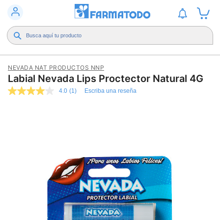
NEVADA NAT PRODUCTOS NNP
Labial Nevada Lips Proctector Natural 4G
4.0
(1)
Escriba una reseña
4.0
de
5
estrellas,
valor
medio
de
valoración.
Read
a
Review.
Enlace
en
la
misma
página.