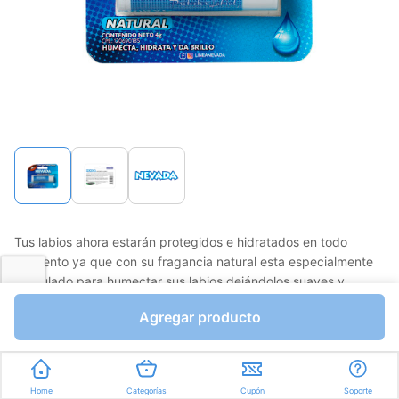
Tus labios ahora estarán protegidos e hidratados en todo
momento ya que con su fragancia natural esta especialmente
formulado para humectar sus labios dejándolos suaves y
brillantes.
Agregar producto
Favorito
Compartir
Bs.0,01
Home
Categorías
Cupón
Soporte