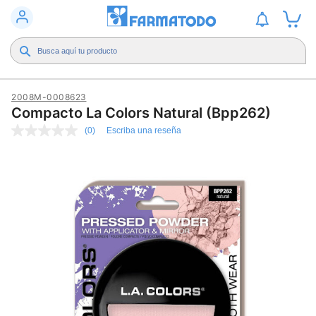
2008M-0008623
Compacto La Colors Natural (Bpp262)
(0)
Escriba una reseña
Sin
puntuación
Enlace
en
la
misma
página.