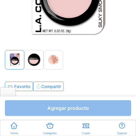
Favorito
Compartir
Bs.457,64
Bs.538,40
Agregar producto
I.V.A Bs.74,26
Unidades a Bs.538,40
Color:
Natural
Home
Categorías
Cupón
Soporte