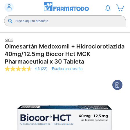
MCK
Olmesartán Medoxomil + Hidroclorotiazida
40mg/12.5mg Biocor Hct MCK
Pharmaceutical x 30 Tableta
4.6
(22)
Escriba una reseña
4.6
de
5
estrellas,
valor
medio
de
valoración.
Read
22
Reviews.
Enlace
en