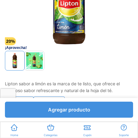
20%
¡Aprovecha!
Lipton sabor a limón es la marca de te listo, que ofrece el
delicioso sabor refrescante y natural de la hoja del té.
Favorito
Compartir
Agregar producto
Bs.3344,80
Bs.4181,00
I.V.A Bs.576,69
Mililitros a Bs.2,23
Home
Categorías
Cupón
Soporte