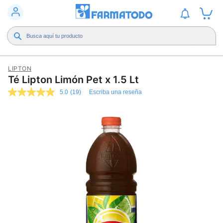
LIPTON
Té Lipton Limón Pet x 1.5 Lt
5.0
(19)
Escriba una reseña
5.0
de
5
estrellas,
valor
medio
de
valoración.
Read
19
Reviews.
Enlace
en
la
misma
página.