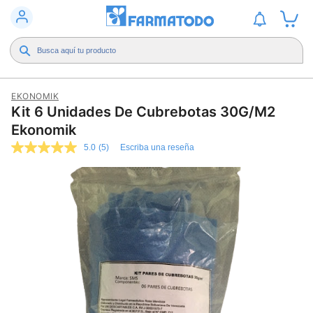
EKONOMIK
Kit 6 Unidades De Cubrebotas 30G/M2
Ekonomik
5.0
(5)
Escriba una reseña
5.0
de
5
estrellas,
valor
medio
de
valoración.
Read
5
Reviews.
Enlace
en
la
misma