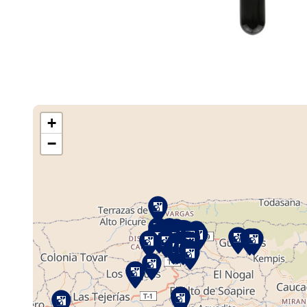
+
−
Cargando M
Tiendas ...