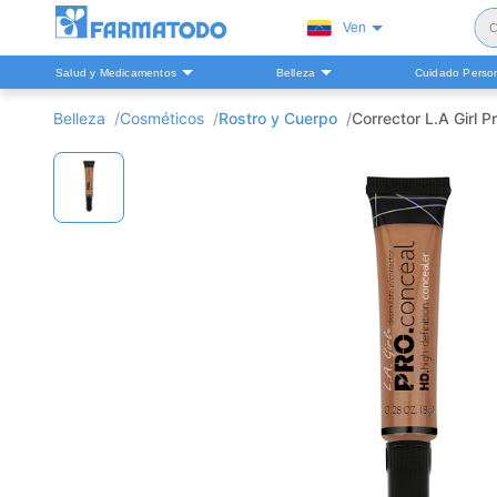
Ven
C
Salud y Medicamentos
Belleza
Cuidado Perso
S
Belleza
Cosméticos
Rostro y Cuerpo
Corrector L.A Girl P
H