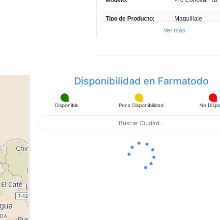
Tipo de Producto:
Maquillaje
Ver más
Cantidad:
1 Unidad
Presentación del
Unidad
Producto:
Disponibilidad en Farmatodo
Profundidad ITEM:
1,8 cm
Ancho ITEM:
8 cm
Disponible
Poca Disponibilidad
No Dispo
Altura ITEM:
11.5 cm
apa con