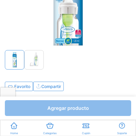
Favorito
Compartir
Bs.0,01
Bs.0,01
Agregar producto
Unidades a Bs.0,01
Express en
35min
promedio
Home
Categorías
Cupón
Soporte