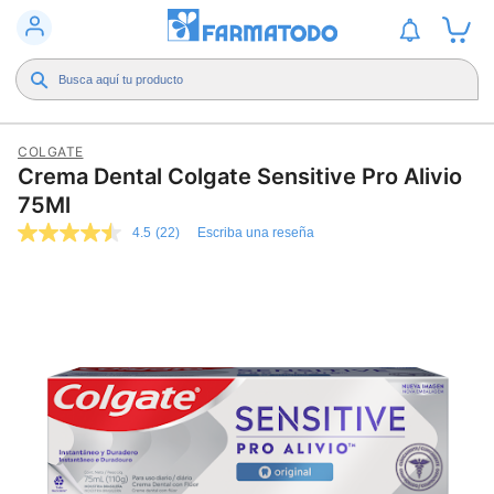
COLGATE
Crema Dental Colgate Sensitive Pro Alivio
75Ml
4.5
(22)
Escriba una reseña
4.5
de
5
estrellas,
valor
medio
de
valoración.
Read
22
Reviews.
Enlace
en
la
misma