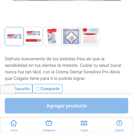
página.
Disfruta nuevamente de tus bebidas frías sin que la
sensibilidad en tus dientes te moleste. Cuidar tu salud bucal
nunca fue tan fácil, con la Crema Dental Sensitive Pro Alivio
que Colgate tiene para ti lo podrás lograr.
Favorito
Compartir
Bs.117,55
Agregar producto
Bs.235,10
I.V.A Bs.32,43
Mililitros a Bs.1,07
Express en
35min
promedio
Home
Categorías
Cupón
Soporte