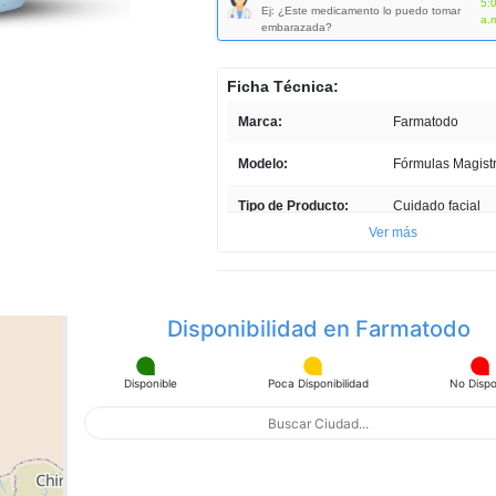
5:
en
Ej: ¿Este medicamento lo puedo tomar
a.
la
embarazada?
misma
página.
Ficha Técnica:
Marca:
Farmatodo
Modelo:
Fórmulas Magist
Tipo de Producto:
Cuidado facial
Ver más
Cantidad:
30g
Unidades por paquete:
1
Disponibilidad en Farmatodo
País de Producción:
Venezuela
Profundidad ITEM:
1 cm
Disponible
Poca Disponibilidad
No Dispo
Ancho ITEM:
1 cm
Altura ITEM:
1 cm