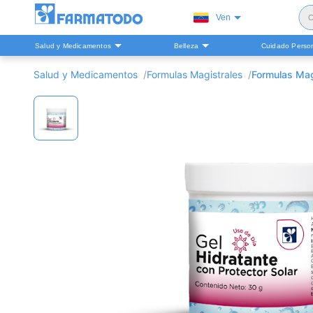
Ven
C
Salud y Medicamentos
Belleza
Cuidado Perso
S
Salud y Medicamentos
Formulas Magistrales
Formulas Mag
H