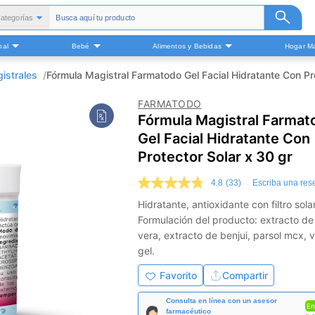
ategorías
Todas
nal
Bebé
Alimentos y Bebidas
Hogar Ma
alud y Medicamentos
Belleza
istrales
Fórmula Magistral Farmatodo Gel Facial Hidratante Con Pro
Cuidado Personal
FARMATODO
Bebé
Fórmula Magistral Farmat
Alimentos y Bebidas
Gel Facial Hidratante Con
ogar Mascota y Otros
Protector Solar x 30 gr
4.8
(33)
Escriba una res
4.8
de
Hidratante, antioxidante con filtro solar
5
Formulación del producto: extracto de
estrellas,
valor
vera, extracto de benjui, parsol mcx, v
medio
gel.
de
valoración.
Favorito
Compartir
Read
33
Reviews.
Consulta en línea con un asesor
En
Enlace
farmacéutico