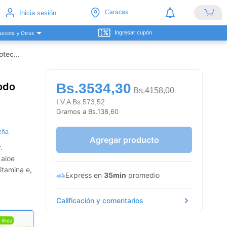
Caracas
Inicia sesión
Ingresar cupón
scota y Otros
tec...
odo
Bs.3534,30
Bs.4158,00
I.V.A Bs.573,52
Gramos a Bs.138,60
eña
Agregar producto
.
 aloe
itamina e,
Express en
35min
promedio
Calificación y comentarios
 línea