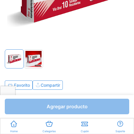
Favorito
Compartir
Bs.378,85
Agregar producto
Tabletas a Bs.37,89
Express en
35min
promedio
Home
Categorías
Cupón
Soporte