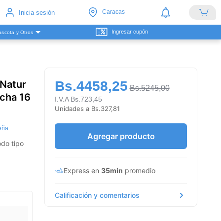
Caracas
Inicia sesión
Ingresar cupón
scota y Otros
 Natur
Bs.4458,25
Bs.5245,00
tcha 16
I.V.A Bs.723,45
Unidades a Bs.327,81
eña
Agregar producto
odo tipo
Express en
35min
promedio
Calificación y comentarios