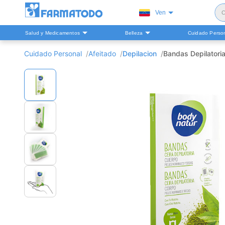
Ven
C
Salud y Medicamentos
Belleza
Cuidado Perso
S
Cuidado Personal
Afeitado
Depilacion
Bandas Depilatoria
H