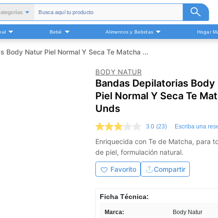
ategorías
Todas
nal
Bebé
Alimentos y Bebidas
Hogar Ma
alud y Medicamentos
Belleza
s Body Natur Piel Normal Y Seca Te Matcha ...
Cuidado Personal
BODY NATUR
Bebé
Bandas Depilatorias Body
Alimentos y Bebidas
Piel Normal Y Seca Te Ma
ogar Mascota y Otros
Unds
3.0
(23)
Escriba una res
3.0
de
Enriquecida con Te de Matcha, para t
5
de piel, formulación natural.
estrellas,
valor
medio
Favorito
Compartir
de
valoración.
Read
Ficha Técnica:
23
Reviews.
Marca:
Body Natur
Enlace