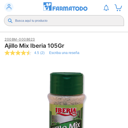
2008M-0008623
Ajillo Mix Iberia 105Gr
4.5
(2)
Escriba una reseña
4.5
de
5
estrellas,
valor
medio
de
valoración.
Read
2
Reviews.
Enlace
en
la
misma
página.