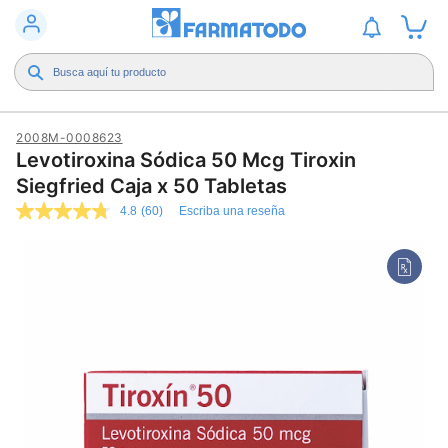
2008M-0008623
Levotiroxina Sódica 50 Mcg Tiroxin
Siegfried Caja x 50 Tabletas
4.8
(60)
Escriba una reseña
4.8
de
5
estrellas,
valor
medio
de
valoración.
Read
60
Reviews.
Enlace
en
la
misma