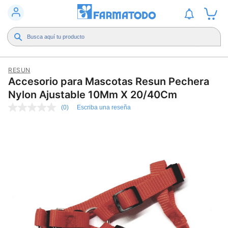
RESUN
Accesorio para Mascotas Resun Pechera
Nylon Ajustable 10Mm X 20/40Cm
(0)
Escriba una reseña
Sin
puntuación
Enlace
en
la
misma
página.