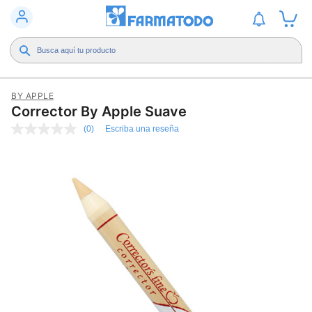
BY APPLE
Corrector By Apple Suave
(0)
Escriba una reseña
Sin
puntuación
Enlace
en
la
misma
página.