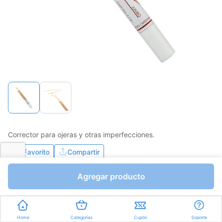
Corrector para ojeras y otras imperfecciones.
Favorito
Compartir
Agregar producto
Bs.0,01
Unidades a Bs.0,01
Express en
35min
promedio
Home
Categorías
Cupón
Soporte