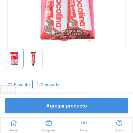
Favorito
Compartir
Bs.1452,00
Agregar producto
I.V.A Bs.200,28
Unidades a Bs.726,00
Express en
35min
promedio
Home
Categorías
Cupón
Soporte