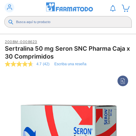
2008M-0008623
Sertralina 50 mg Seron SNC Pharma Caja x
30 Comprimidos
4.7
(42)
Escriba una reseña
4.7
de
5
estrellas,
valor
medio
de
valoración.
Read
42
Reviews.
Enlace
en
la
misma