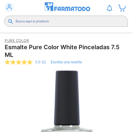
PURE COLOR
Esmalte Pure Color White Pinceladas 7.5
ML
5.0
(2)
Escriba una reseña
5.0
de
5
estrellas,
valor
medio
de
valoración.
Read
2
Reviews.
Enlace
en
la
misma