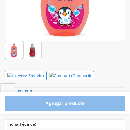
Favorito
Compartir
Bs.0,01
Mililitros a Bs.0,00
Agregar producto
Express en
35min
promedio
Ficha Técnica: