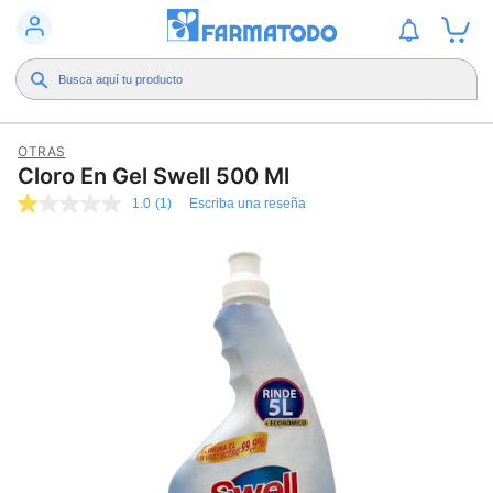
OTRAS
Cloro En Gel Swell 500 Ml
1.0
(1)
Escriba una reseña
1.0
de
5
estrellas,
valor
medio
de
valoración.
Read
a
Review.
Enlace
en
la
misma
página.