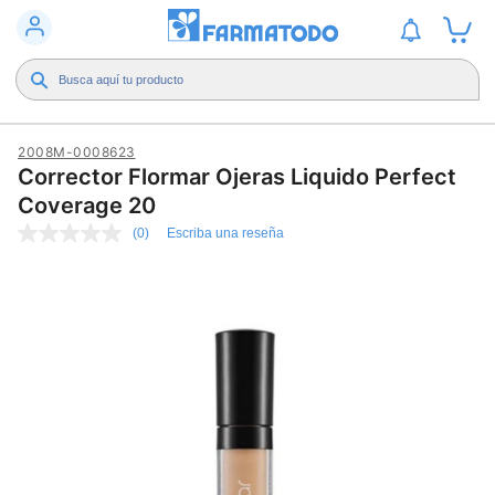
2008M-0008623
Corrector Flormar Ojeras Liquido Perfect
Coverage 20
(0)
Escriba una reseña
Sin
puntuación
Enlace
en
la
misma
página.