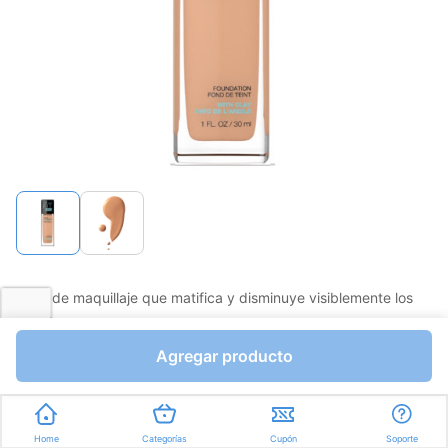
página.
Base de maquillaje que matifica y disminuye visiblemente los
poros.
Favorito
Compartir
Agregar producto
Bs.575,11
Bs.676,60
I.V.A Bs.93,32
Home
Categorías
Cupón
Soporte