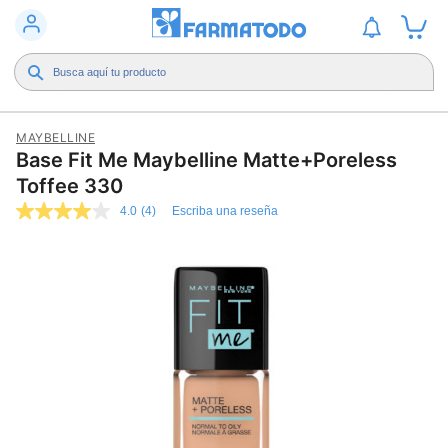
MAYBELLINE
Base Fit Me Maybelline Matte+Poreless
Toffee 330
4.0
(4)
Escriba una reseña
4.0
de
5
estrellas,
valor
medio
de
valoración.
Read
4
Reviews.
Enlace
en
la
misma