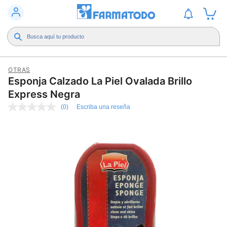
OTRAS
Esponja Calzado La Piel Ovalada Brillo
Express Negra
(0)
Escriba una reseña
Sin
puntuación
Enlace
en
la
misma
página.