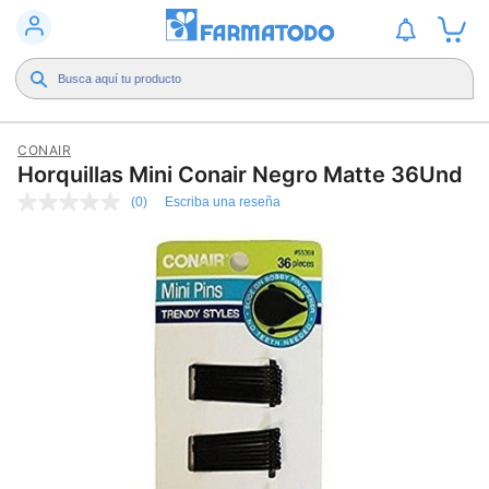
CONAIR
Horquillas Mini Conair Negro Matte 36Und
(0)
Escriba una reseña
Sin
puntuación
Enlace
en
la
misma
página.