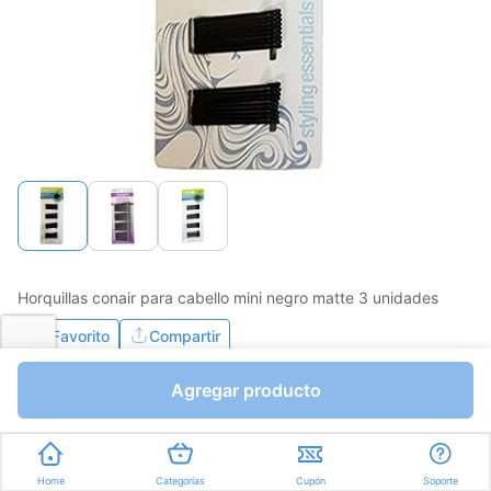
Horquillas conair para cabello mini negro matte 3 unidades
Favorito
Compartir
Agregar producto
Bs.2424,20
Bs.2852,00
I.V.A Bs.393,38
Unidades a Bs.2852,00
Home
Categorías
Cupón
Soporte