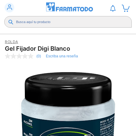
ROLDA
Gel Fijador Digi Blanco
(0)
Escriba una reseña
Sin
puntuación
Enlace
en
la
misma
página.