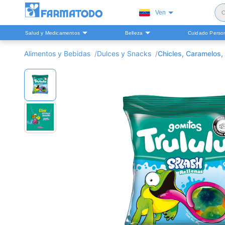
Ven
C
Salud y Medicamentos
Belleza
Cuidado Perso
S
Alimentos y Bebidas
Dulces y Snacks
Chicles, Caramelos
H