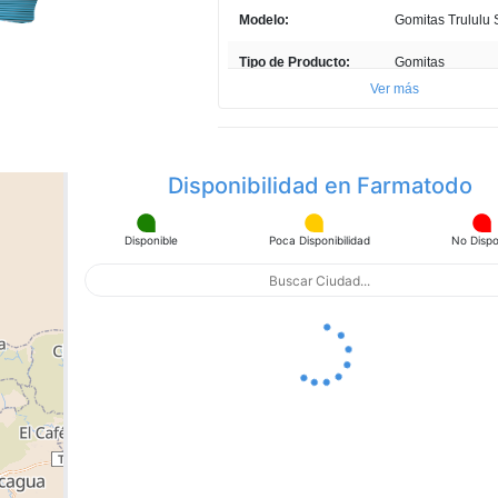
página.
Modelo:
Gomitas Trululu 
Tipo de Producto:
Gomitas
Ver más
Cantidad:
90gr
Unidades
24
Disponibilidad en Farmatodo
País de Producción:
Colombia
Presentación del
Bolsa
Disponible
Poca Disponibilidad
No Dispo
Producto:
Profundidad ITEM:
1 cm
Ancho ITEM:
12 cm
Altura ITEM:
15 cm
apa con