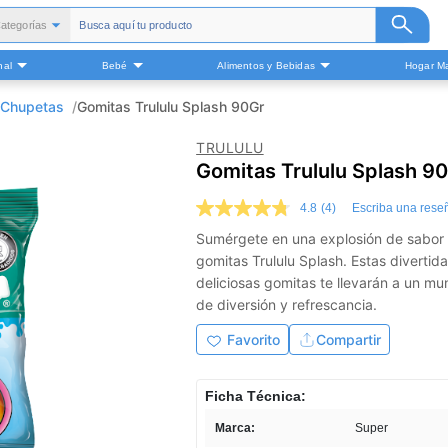
ategorías
Todas
nal
Bebé
Alimentos y Bebidas
Hogar Ma
alud y Medicamentos
Belleza
, Chupetas
Gomitas Trululu Splash 90Gr
Cuidado Personal
TRULULU
Bebé
Gomitas Trululu Splash 9
Alimentos y Bebidas
4.8
(4)
Escriba una rese
ogar Mascota y Otros
4.8
de
Sumérgete en una explosión de sabor 
5
gomitas Trululu Splash. Estas divertida
estrellas,
valor
deliciosas gomitas te llevarán a un mu
medio
de diversión y refrescancia.
de
valoración.
Favorito
Compartir
Read
4
Reviews.
Enlace
Ficha Técnica:
en
la
Marca:
Super
misma