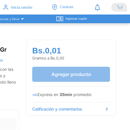
Caracas
Inicia sesión
Ingresar cupón
scota y Otros
0Gr
Bs.0,01
Gramos a Bs.0,00
ña
con las
Agregar producto
s y
ndo lleno
Express en
35min
promedio
Calificación y comentarios