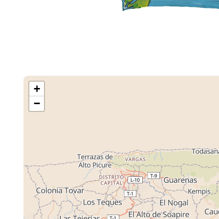
+
−
Cargando M
Tiendas ...