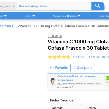
ategorías
Todas
nal
Bebé
Alimentos y Bebidas
Hogar Ma
alud y Medicamentos
Belleza
itamina C
Vitamina C 1000 mg ClofaCi Cofasa Frasco x 30 Tableta
Cuidado Personal
COFASA
Bebé
Vitamina C 1000 mg Clofa
Alimentos y Bebidas
Cofasa Frasco x 30 Table
ogar Mascota y Otros
4.8
(118)
Escriba una r
4.8
de
5
Favorito
Compartir
estrellas,
valor
Consulta en línea con un asesor
medio
En
farmacéutico
de
5:
Ej: ¿Este medicamento lo puedo tomar
valoración.
a.
embarazada?
Read
118
Reviews.
Ficha Técnica:
Enlace
en
Marca:
Cofasa