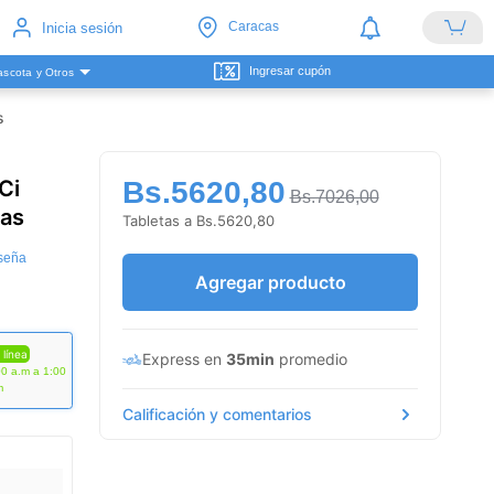
Caracas
Inicia sesión
Ingresar cupón
scota y Otros
s
Ci
Bs.5620,80
Bs.7026,00
tas
Tabletas a Bs.5620,80
eseña
Agregar producto
 línea
Express en
35min
promedio
00 a.m a 1:00
m
Calificación y comentarios