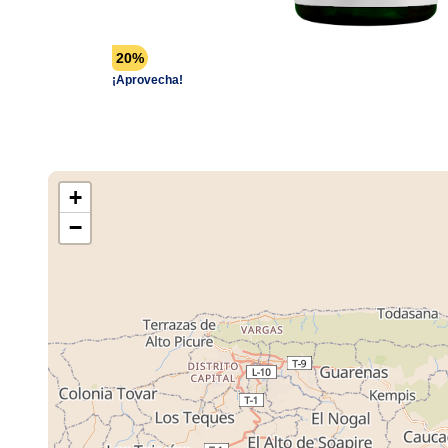
20%
¡Aprovecha!
+
−
Cargando M
Tiendas ...