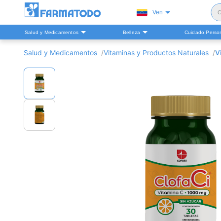
Ven
C
Salud y Medicamentos
Belleza
Cuidado Perso
S
Salud y Medicamentos
Vitaminas y Productos Naturales
V
H