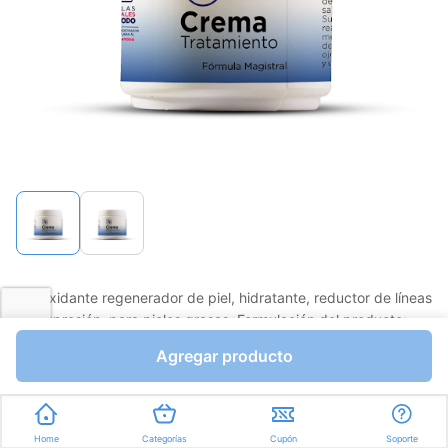
página.
Antioxidante regenerador de piel, hidratante, reductor de líneas
de expresión, para pieles grasas. Formulación del producto:
resveratrol, d-pantenol, ácido hialurónico, niacinamida,
Agregar producto
vitamina e, gel.
Favorito
Compartir
Home
Categorías
Cupón
Soporte