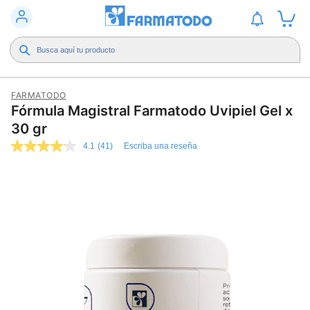
FARMATODO
Fórmula Magistral Farmatodo Uvipiel Gel x
30 gr
4.1
(41)
Escriba una reseña
4.1
de
5
estrellas,
valor
medio
de
valoración.
Read
41
Reviews.
Enlace
en
la
misma