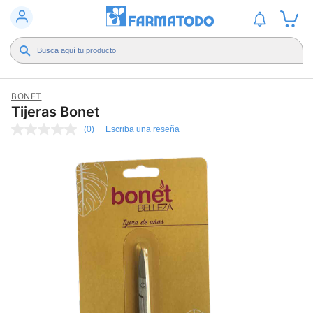
BONET
Tijeras Bonet
(0)
Escriba una reseña
Sin
puntuación
Enlace
en
la
misma
página.