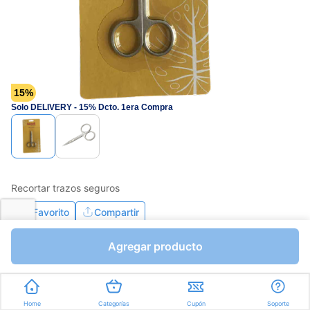
15%
Solo DELIVERY - 15% Dcto. 1era Compra
Recortar trazos seguros
Favorito
Compartir
Agregar producto
Home
Categorías
Cupón
Soporte