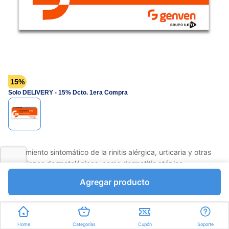
página.
15%
Solo DELIVERY - 15% Dcto. 1era Compra
Tratamiento sintomático de la rinitis alérgica, urticaria y otras
afecciones dermatológicas, como dermatitis atópica.
Favorito
Compartir
Agregar producto
Bs.1422,05
Bs.1673,00
Unidades a Bs.55,77
Home
Categorías
Cupón
Soporte