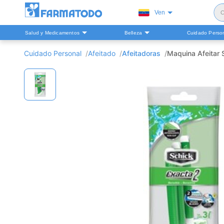
Ven
C
Salud y Medicamentos
Belleza
Cuidado Perso
S
Cuidado Personal
Afeitado
Afeitadoras
Maquina Afeitar 
H