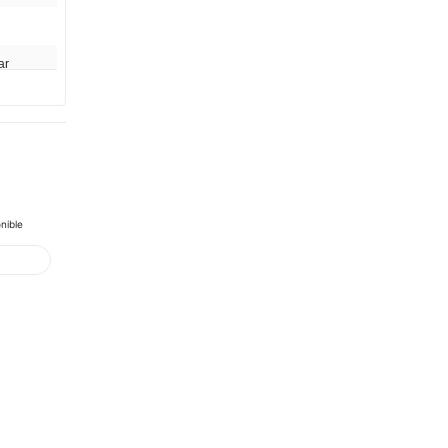
ar
nible