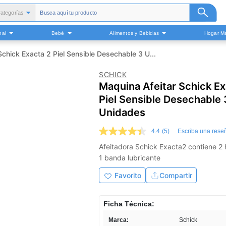
ategorías
Todas
nal
Bebé
Alimentos y Bebidas
Hogar Ma
alud y Medicamentos
Belleza
Schick Exacta 2 Piel Sensible Desechable 3 U...
Cuidado Personal
SCHICK
Bebé
Maquina Afeitar Schick Ex
Alimentos y Bebidas
Piel Sensible Desechable 
ogar Mascota y Otros
Unidades
4.4
(5)
Escriba una rese
4.4
de
Afeitadora Schick Exacta2 contiene 2
5
1 banda lubricante
estrellas,
valor
medio
Favorito
Compartir
de
valoración.
Read
Ficha Técnica:
5
Reviews.
Marca:
Schick
Enlace