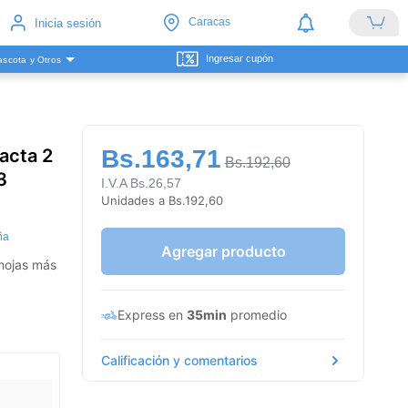
Caracas
Inicia sesión
Ingresar cupón
scota y Otros
acta 2
Bs.163,71
Bs.192,60
3
I.V.A Bs.26,57
Unidades a Bs.192,60
ña
Agregar producto
 hojas más
Express en
35min
promedio
Calificación y comentarios