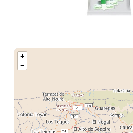
+
−
Cargando M
Tiendas ...