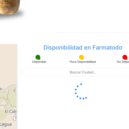
página.
Disponibilidad en Farmatodo
Disponible
Poca Disponibilidad
No Dispo
apa con