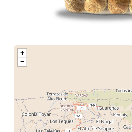
+
−
Cargando M
Tiendas ...