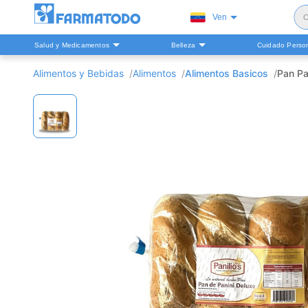
Ven
C
Salud y Medicamentos
Belleza
Cuidado Perso
S
Alimentos y Bebidas
Alimentos
Alimentos Basicos
Pan Pan
H