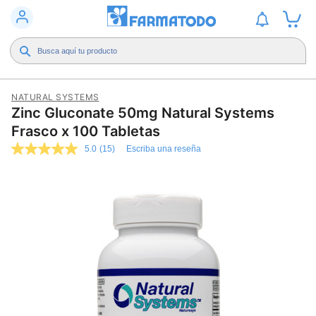
NATURAL SYSTEMS
Zinc Gluconate 50mg Natural Systems
Frasco x 100 Tabletas
5.0
(15)
Escriba una reseña
5.0
de
5
estrellas,
valor
medio
de
valoración.
Read
15
Reviews.
Enlace
en
la
misma