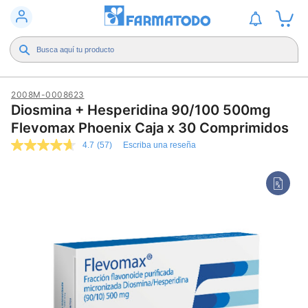
2008M-0008623
Diosmina + Hesperidina 90/100 500mg
Flevomax Phoenix Caja x 30 Comprimidos
4.7
(57)
Escriba una reseña
4.7
de
5
estrellas,
valor
medio
de
valoración.
Read
57
Reviews.
Enlace
en
la
misma