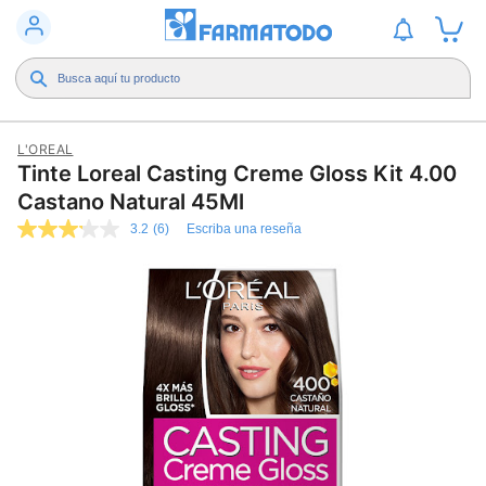
L'OREAL
Tinte Loreal Casting Creme Gloss Kit 4.00
Castano Natural 45Ml
3.2
(6)
Escriba una reseña
3.2
de
5
estrellas,
valor
medio
de
valoración.
Read
6
Reviews.
Enlace
en
la
misma