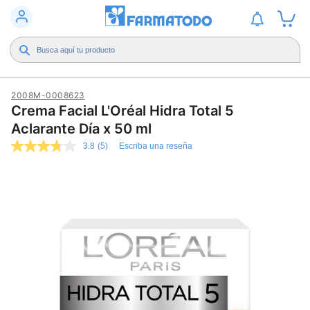
2008M-0008623
Crema Facial L'Oréal Hidra Total 5
Aclarante Día x 50 ml
3.8
(5)
Escriba una reseña
3.8
de
5
estrellas,
valor
medio
de
valoración.
Read
5
Reviews.
Enlace
en
la
misma