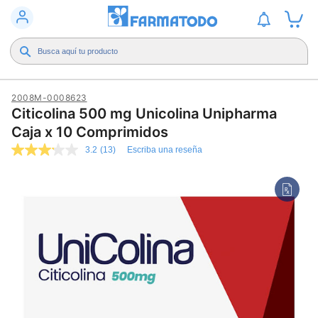
2008M-0008623
Citicolina 500 mg Unicolina Unipharma
Caja x 10 Comprimidos
3.2
(13)
Escriba una reseña
3.2
de
5
estrellas,
valor
medio
de
valoración.
Read
13
Reviews.
Enlace
en
la
misma