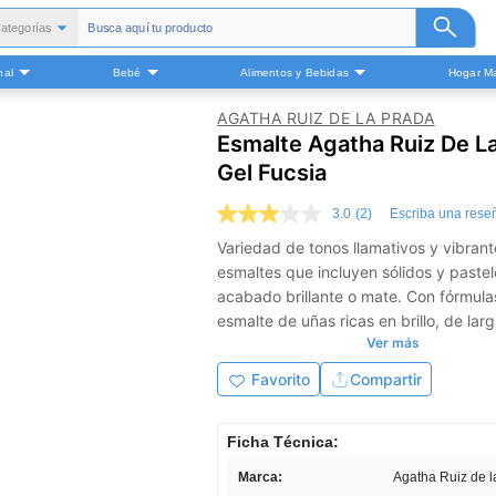
ategorías
Todas
nal
Bebé
Alimentos y Bebidas
Hogar Ma
alud y Medicamentos
Belleza
AGATHA RUIZ DE LA PRADA
Esmalte Agatha Ruiz De L
Cuidado Personal
Gel Fucsia
Bebé
Alimentos y Bebidas
3.0
(2)
Escriba una rese
3.0
ogar Mascota y Otros
de
Variedad de tonos llamativos y vibrant
5
esmaltes que incluyen sólidos y pastel
estrellas,
valor
acabado brillante o mate. Con fórmula
medio
esmalte de uñas ricas en brillo, de lar
de
Ver más
valoración.
duración y altamente pigmentadas.
Read
Favorito
Compartir
2
Reviews.
Enlace
en
Ficha Técnica:
la
misma
Marca:
Agatha Ruiz de l
página.