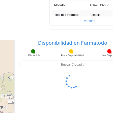
Modelo:
AGA-FUS-586
Tipo de Producto:
Esmalte
Ver más
Cantidad:
1 Unidad
País de Producción:
Italia
Disponibilidad en Farmatodo
Registro Sanitario:
PC-F-011.101-V
Presentación del
Frasco
Disponible
Poca Disponibilidad
No Dispo
Producto:
apa con