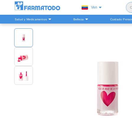
Ven
C
Salud y Medicamentos
Belleza
Cuidado Perso
S
H