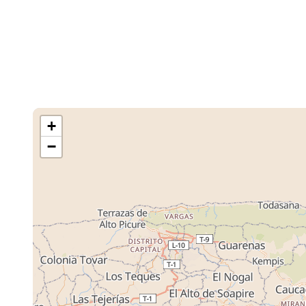
+
−
Cargando M
Tiendas ...