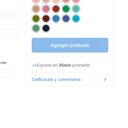
Agregar producto
E
nible
Express en
35min
promedio
Calificación y comentarios