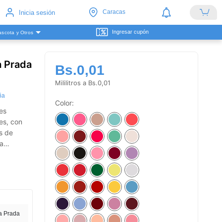
Caracas
Inicia sesión
Ingresar cupón
scota y Otros
a Prada
Bs.0,01
Mililitros a Bs.0,01
ña
Color:
es
es, con
s de
ga
a Prada