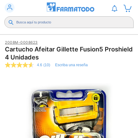
2008M-0008623
Cartucho Afeitar Gillette Fusion5 Proshield
4 Unidades
4.6
(10)
Escriba una reseña
4.6
de
5
estrellas,
valor
medio
de
valoración.
Read
10
Reviews.
Enlace
en
la
misma