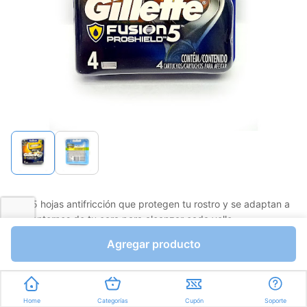
página.
Con 5 hojas antifricción que protegen tu rostro y se adaptan a
los contornos de tu cara para alcanzar cada vello
Favorito
Compartir
Agregar producto
Bs.1257,58
Bs.1479,50
I.V.A Bs.204,07
Home
Categorías
Cupón
Soporte