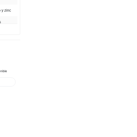
 y zinc
s
nible