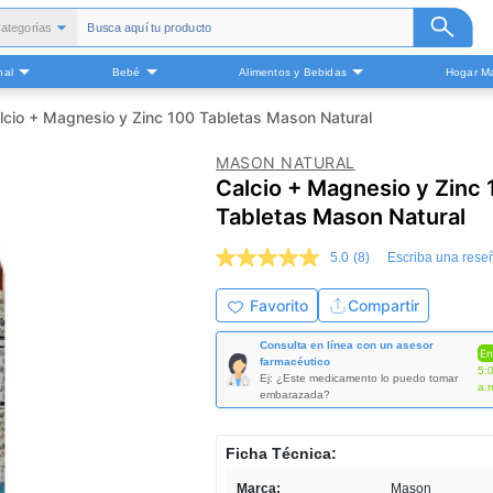
ategorías
Todas
nal
Bebé
Alimentos y Bebidas
Hogar Ma
alud y Medicamentos
Belleza
lcio + Magnesio y Zinc 100 Tabletas Mason Natural
Cuidado Personal
MASON NATURAL
Bebé
Calcio + Magnesio y Zinc 
Alimentos y Bebidas
Tabletas Mason Natural
ogar Mascota y Otros
5.0
(8)
Escriba una rese
5.0
de
5
Favorito
Compartir
estrellas,
valor
Consulta en línea con un asesor
medio
En
farmacéutico
de
5:
Ej: ¿Este medicamento lo puedo tomar
valoración.
a.
embarazada?
Read
8
Reviews.
Ficha Técnica:
Enlace
en
Marca:
Mason