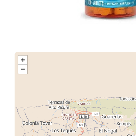
+
−
Cargando M
Tiendas ...