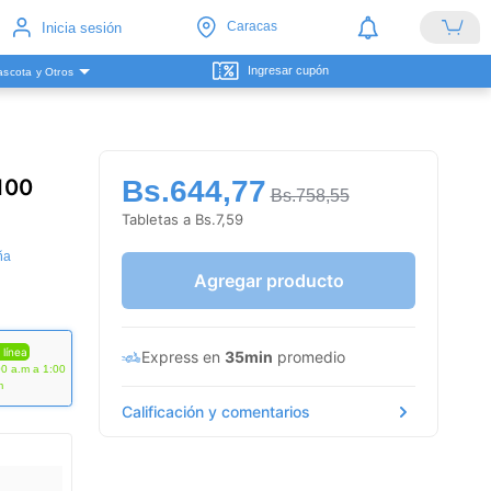
Caracas
Inicia sesión
Ingresar cupón
scota y Otros
100
Bs.644,77
Bs.758,55
Tabletas a Bs.7,59
ña
Agregar producto
 línea
Express en
35min
promedio
00 a.m a 1:00
m
Calificación y comentarios