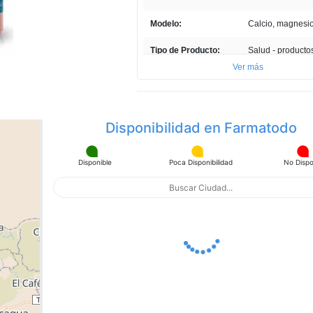
la
misma
página.
Modelo:
Calcio, magnesio
Tipo de Producto:
Salud - producto
naturales
Ver más
Cantidad:
1 Frasco
Unidades por paquete:
100
Disponibilidad en Farmatodo
Disponible
Poca Disponibilidad
No Dispo
apa con