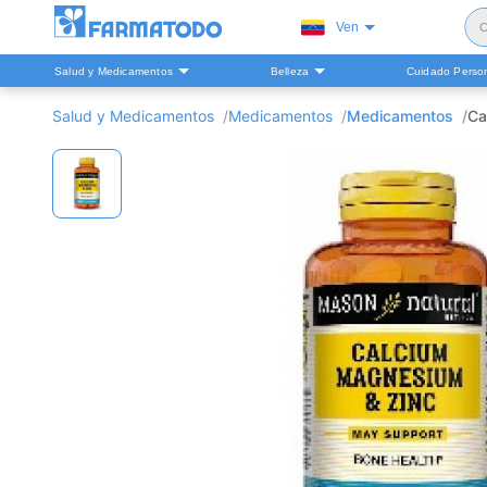
Ven
C
Salud y Medicamentos
Belleza
Cuidado Perso
S
Salud y Medicamentos
Medicamentos
Medicamentos
Ca
H