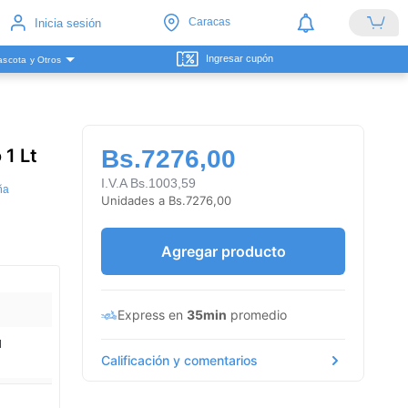
Caracas
Inicia sesión
Ingresar cupón
scota y Otros
 1 Lt
Bs.7276,00
I.V.A Bs.1003,59
ña
Unidades a Bs.7276,00
Agregar producto
Express en
35min
promedio
l
Calificación y comentarios