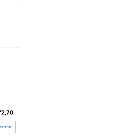
72,70
arrito
 Minalba Botella Pet 5 Lt
Azucar Montalban Refinada