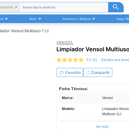
ategorías
Todas
nal
Bebé
Alimentos y Bebidas
Hogar Ma
alud y Medicamentos
Belleza
iador Vensol Multiuso 1 Lt
Cuidado Personal
VENSOL
Bebé
Limpiador Vensol Multiuso
Alimentos y Bebidas
5.0
(2)
Escriba una rese
ogar Mascota y Otros
5.0
de
5
Favorito
Compartir
estrellas,
valor
medio
Ficha Técnica:
de
valoración.
Marca:
Vensol
Read
2
Reviews.
Modelo:
Limpiador Venso
Enlace
Multiuso 1Lt
en
la
Tipo de Producto:
Limpiadores -
misma
Ver más