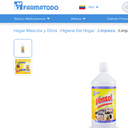
Ven
C
Salud y Medicamentos
Belleza
Cuidado Perso
S
Hogar Mascota y Otros
Higiene Del Hogar
Limpieza
Limp
H