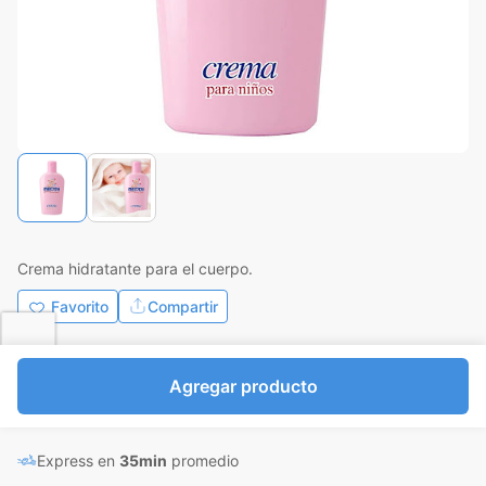
Crema hidratante para el cuerpo.
Favorito
Compartir
Bs.3.544,00
Agregar producto
I.V.A Bs.488,83
Mililitros a Bs.17,72
Express en
35min
promedio