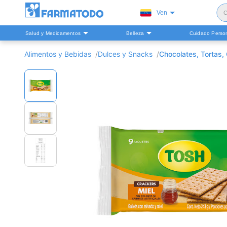
Ven
C
Salud y Medicamentos
Belleza
Cuidado Perso
S
Alimentos y Bebidas
Dulces y Snacks
Chocolates, Tortas, 
H