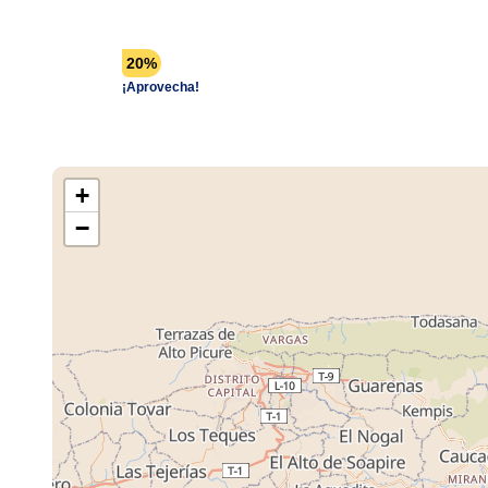
20%
¡Aprovecha!
+
−
Cargando M
Tiendas ...