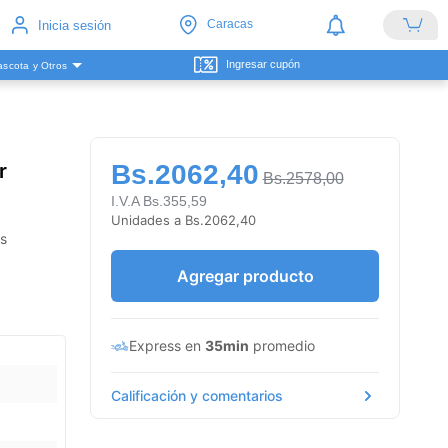
Caracas
Inicia sesión
Ingresar cupón
scota y Otros
r
Bs.2062,40
Bs.2578,00
I.V.A Bs.355,59
Unidades a Bs.2062,40
us
Agregar producto
Express en
35min
promedio
Calificación y comentarios