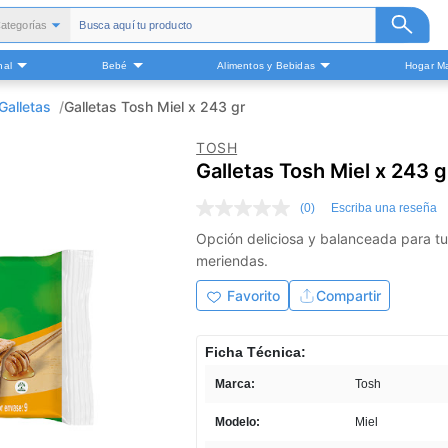
ategorías
Todas
nal
Bebé
Alimentos y Bebidas
Hogar Ma
alud y Medicamentos
Belleza
Galletas
Galletas Tosh Miel x 243 gr
Cuidado Personal
TOSH
Bebé
Galletas Tosh Miel x 243 g
Alimentos y Bebidas
(0)
Escriba una reseña
ogar Mascota y Otros
Sin
puntuación
Opción deliciosa y balanceada para t
Enlace
meriendas.
en
la
misma
Favorito
Compartir
página.
Ficha Técnica:
Marca:
Tosh
Modelo:
Miel