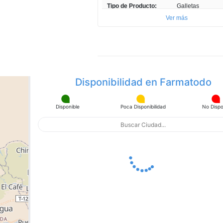
Tipo de Producto:
Galletas
Ver más
Cantidad:
243 gr
Unidades por paquete:
1
Presentación del
Paquete
Producto:
Disponibilidad en Farmatodo
Disponible
Poca Disponibilidad
No Dispo
apa con