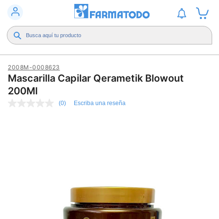
2008M-0008623
Mascarilla Capilar Qerametik Blowout
200Ml
(0)
Escriba una reseña
Sin
puntuación
Enlace
en
la
misma
página.