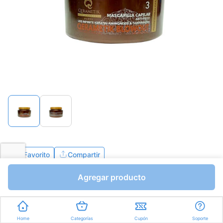
Favorito
Compartir
Agregar producto
Bs.0,01
Bs.0,01
Mililitros a Bs.0,00
Express en
35min
promedio
Home
Categorías
Cupón
Soporte