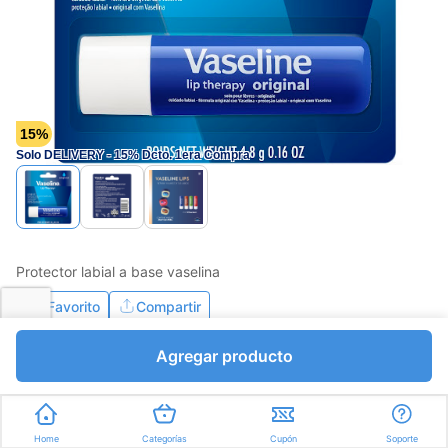
15%
Solo DELIVERY - 15% Dcto. 1era Compra
Protector labial a base vaselina
Favorito
Compartir
Agregar producto
Home
Categorías
Cupón
Soporte