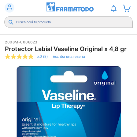
2008M-0008623
Protector Labial Vaseline Original x 4,8 gr
5.0
(8)
Escriba una reseña
5.0
de
5
estrellas,
valor
medio
de
valoración.
Read
8
Reviews.
Enlace
en
la
misma
página.